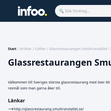
Start
/
Artiklar
/
Caféer
/
Glassrestaurangen Smultronstället i
Glassrestaurangen Smul
Välkommen till Sveriges största glassrestaurang med över 60 g
resmål som man gärna åker till.
Länkar
http://glassrestaurang.smultronstallet.se/