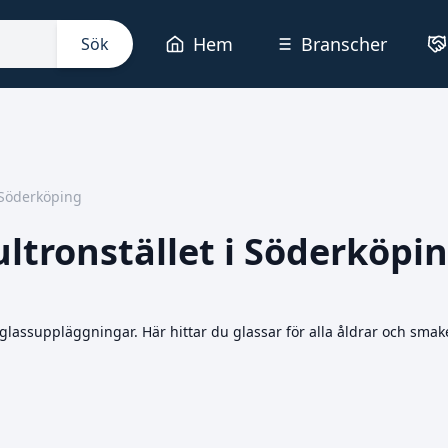
Hem
Branscher
Sök
 Söderköping
tronstället i Söderköpi
lassuppläggningar. Här hittar du glassar för alla åldrar och smaker