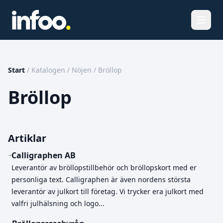
Öppna
Start
/
Katalogen
/
Nöjen
/
Bröllop
Bröllop
Artiklar
Calligraphen AB
Leverantör av bröllopstillbehör och bröllopskort med er
personliga text. Calligraphen är även nordens största
leverantör av julkort till företag. Vi trycker era julkort med
valfri julhälsning och logo...