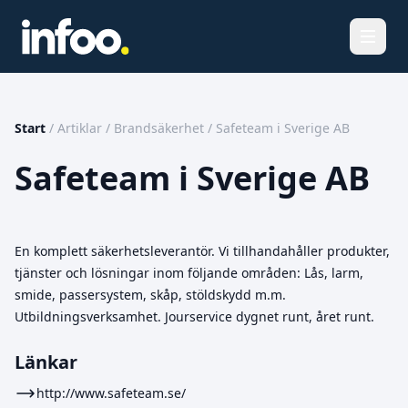
Öppna
Start
/
Artiklar
/
Brandsäkerhet
/
Safeteam i Sverige AB
Safeteam i Sverige AB
En komplett säkerhetsleverantör. Vi tillhandahåller produkter,
tjänster och lösningar inom följande områden: Lås, larm,
smide, passersystem, skåp, stöldskydd m.m.
Utbildningsverksamhet. Jourservice dygnet runt, året runt.
Länkar
http://www.safeteam.se/