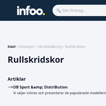
Start
/
Katalogen
/
Skridskoåkning
/
Rullskridskor
Rullskridskor
Artiklar
DB Sport &amp; DistriBution
Vi säljer inlines och presenterar de populäraste modeller