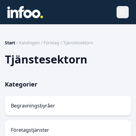
Öppna
Start
/
Katalogen
/
Företag
/
Tjänstesektorn
Tjänstesektorn
Kategorier
Begravningsbyråer
Företagstjänster