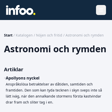
Öppna
Start
/
Katalogen
/
Nöjen och fritid
/
Astronomi och rymden
Astronomi och rymden
Artiklar
Apollyons nyckel
Anspråkslösa betraktelser av dåtiden, samtiden och
framtiden. Den som kan tyda tecknen i skyn sveps inte så
lätt iväg, när den annalkande stormens första kastvindar
drar fram och sliter tag i en.