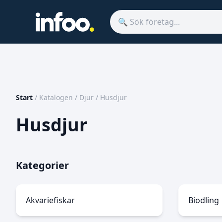
Start
/
Katalogen
/
Djur
/
Husdjur
Husdjur
Kategorier
Akvariefiskar
Biodling