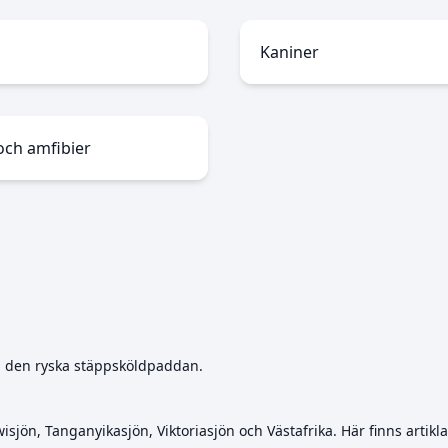
Kaniner
 och amfibier
g den ryska stäppsköldpaddan.
sjön, Tanganyikasjön, Viktoriasjön och Västafrika. Här finns artikl