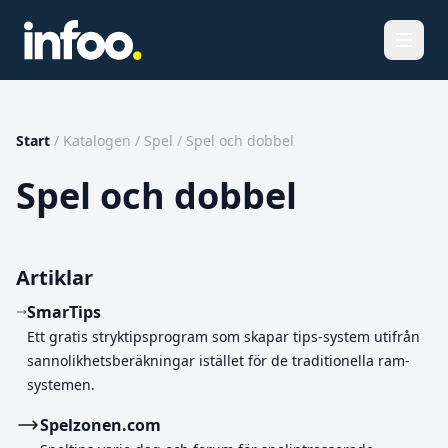
Öppna
Start
/
Katalogen
/
Spel
/
Spel och dobbel
Spel och dobbel
Artiklar
SmarTips
Ett gratis stryktipsprogram som skapar tips-system utifrån
sannolikhetsberäkningar istället för de traditionella ram-
systemen.
Spelzonen.com