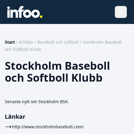
Öppna
Start
/
Artiklar
/
Baseball och softball
/
Stockholm Baseboll
och Softboll Klubb
Stockholm Baseboll
och Softboll Klubb
Senaste nytt om Stockholm BSK.
Länkar
http://www.stockholmbaseboll.com/