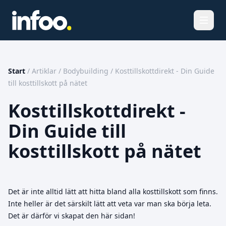
Öppna
Start
/
Artiklar
/
Bodybuilding
/
Kosttillskottdirekt - Din Guide
till kosttillskott på nätet
Kosttillskottdirekt -
Din Guide till
kosttillskott på nätet
Det är inte alltid lätt att hitta bland alla kosttillskott som finns.
Inte heller är det särskilt lätt att veta var man ska börja leta.
Det är därför vi skapat den här sidan!