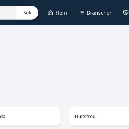
Hem
Branscher
Sök
da
Hultsfred