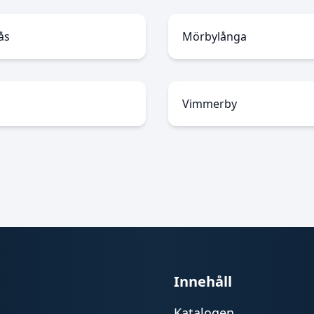
ås
Mörbylånga
Vimmerby
Innehåll
Katalogen