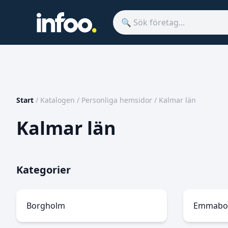
Start
/
Katalogen
/
Personliga hemsidor
/
Kalmar län
Kalmar län
Kategorier
Borgholm
Emmabo