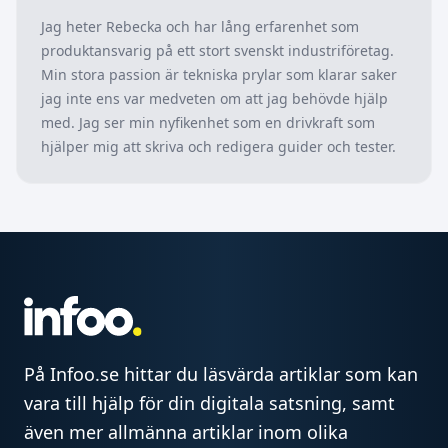
Jag heter Rebecka och har lång erfarenhet som
produktansvarig på ett stort svenskt industriföretag.
Min stora passion är tekniska prylar som klarar saker
jag inte ens var medveten om att jag behövde hjälp
med. Jag ser min nyfikenhet som en drivkraft som
hjälper mig att skriva och redigera guider och tester.
På Infoo.se hittar du läsvärda artiklar som kan
vara till hjälp för din digitala satsning, samt
även mer allmänna artiklar inom olika