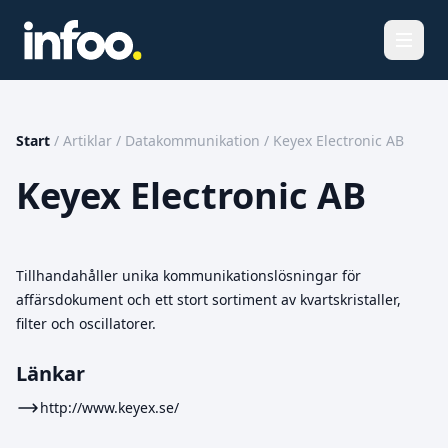
Öppna
Start
/
Artiklar
/
Datakommunikation
/
Keyex Electronic AB
Keyex Electronic AB
Tillhandahåller unika kommunikationslösningar för
affärsdokument och ett stort sortiment av kvartskristaller,
filter och oscillatorer.
Länkar
http://www.keyex.se/