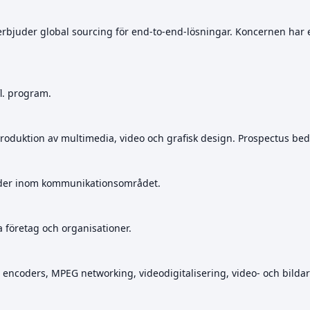
rbjuder global sourcing för end-to-end-lösningar. Koncernen har e
fl. program.
roduktion av multimedia, video och grafisk design. Prospectus be
juder inom kommunikationsområdet.
 företag och organisationer.
ncoders, MPEG networking, videodigitalisering, video- och bildark