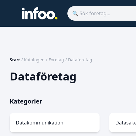
Start
/
Katalogen
/
Företag
/
Dataföretag
Dataföretag
Kategorier
Datakommunikation
Datasäk