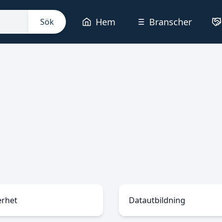
Hem
Branscher
Sök
erhet
Datautbildning