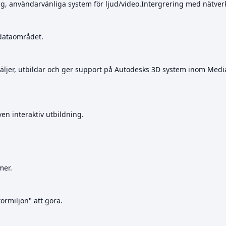
ng, användarvänliga system för ljud/video.Intergrering med nätver
 dataområdet.
 säljer, utbildar och ger support på Autodesks 3D system inom Me
ven interaktiv utbildning.
mer.
ormiljön" att göra.