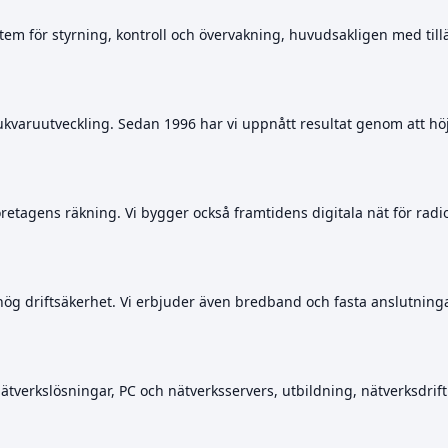
em för styrning, kontroll och övervakning, huvudsakligen med til
kvaruutveckling. Sedan 1996 har vi uppnått resultat genom att höj
öretagens räkning. Vi bygger också framtidens digitala nät för rad
hög driftsäkerhet. Vi erbjuder även bredband och fasta anslutningar
nätverkslösningar, PC och nätverksservers, utbildning, nätverksdri