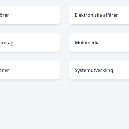
törer
Elektroniska affärer
öretag
Multimedia
oner
Systemutveckling