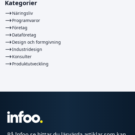
Kategorier
Näringsliv
Programvaror
Företag
Dataföretag
Design och formgivning
Industridesign
Konsulter
Produktutveckling
På Infoo.se hittar du läsvärda artiklar som kan