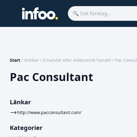
Start
/
Artiklar
/
E-handel eller elektronisk handel
/
Pac Consul
Pac Consultant
Länkar
http://www.pacconsultant.com/
Kategorier