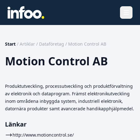
Öppna
Start
/
Artiklar
/
Dataföretag
/
Motion Control AB
Motion Control AB
Produktutveckling, processutveckling och produktförvaltning
av elektronik och dataprogram. Främst elektronikutveckling
inom områdena inbyggda system, industriell elektronik,
datornära produkter samt avancerade handikapphjälpmedel.
Länkar
http://www.motioncontrol.se/