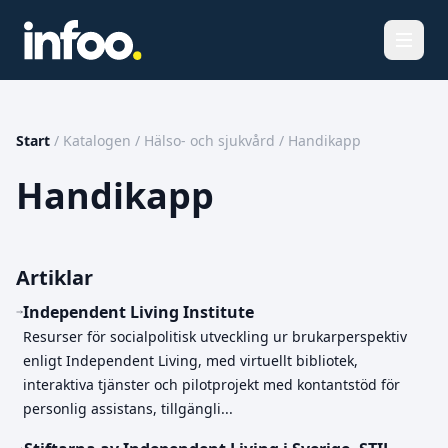
Öppna
Start
/
Katalogen
/
Hälso- och sjukvård
/
Handikapp
Handikapp
Artiklar
Independent Living Institute
Resurser för socialpolitisk utveckling ur brukarperspektiv
enligt Independent Living, med virtuellt bibliotek,
interaktiva tjänster och pilotprojekt med kontantstöd för
personlig assistans, tillgängli...